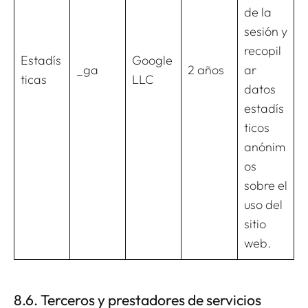
de la
sesión y
recopil
Estadís
Google
_ga
2 años
ar
ticas
LLC
datos
estadís
ticos
anónim
os
sobre el
uso del
sitio
web.
8.6. Terceros y prestadores de servicios