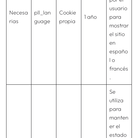
usuario
Necesa
pll_lan
Cookie
1 año
para
rias
guage
propia
mostrar
el sitio
en
españo
l o
francés
.
Se
utiliza
para
manten
er el
estado