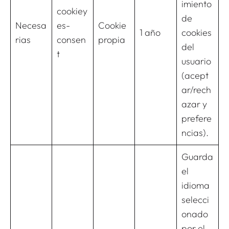
imiento
cookiey
de
Necesa
es-
Cookie
1 año
cookies
rias
consen
propia
del
t
usuario
(acept
ar/rech
azar y
prefere
ncias).
Guarda
el
idioma
selecci
onado
por el